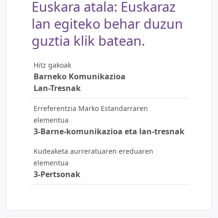
Euskara atala: Euskaraz
lan egiteko behar duzun
guztia klik batean.
Hitz gakoak
Barneko Komunikazioa
Lan-Tresnak
Erreferentzia Marko Estandarraren
elementua
3-Barne-komunikazioa eta lan-tresnak
Kudeaketa aurreratuaren ereduaren
elementua
3-Pertsonak