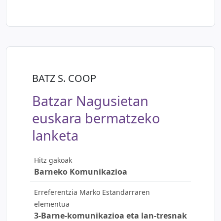
BATZ S. COOP
Batzar Nagusietan
euskara bermatzeko
lanketa
Hitz gakoak
Barneko Komunikazioa
Erreferentzia Marko Estandarraren
elementua
3-Barne-komunikazioa eta lan-tresnak