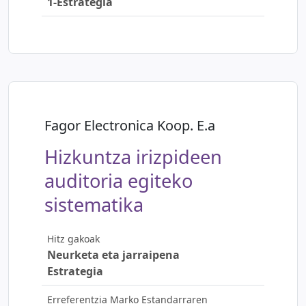
1-Estrategia
Fagor Electronica Koop. E.a
Hizkuntza irizpideen
auditoria egiteko
sistematika
Hitz gakoak
Neurketa eta jarraipena
Estrategia
Erreferentzia Marko Estandarraren