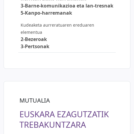
3-Barne-komunikazioa eta lan-tresnak
5-Kanpo-harremanak
Kudeaketa aurreratuaren ereduaren
elementua
2-Bezeroak
3-Pertsonak
MUTUALIA
EUSKARA EZAGUTZATIK
TREBAKUNTZARA