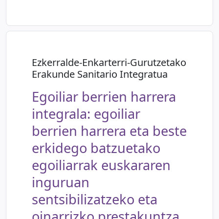
Ezkerralde-Enkarterri-Gurutzetako
Erakunde Sanitario Integratua
Egoiliar berrien harrera
integrala: egoiliar
berrien harrera eta beste
erkidego batzuetako
egoiliarrak euskararen
inguruan
sentsibilizatzeko eta
oinarrizko prestakuntza