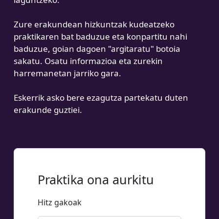
Zure erakundean hizkuntzak kudeatzeko
praktikaren bat baduzue eta konpartitu nahi
baduzue, goian dagoen "argitaratu" botoia
sakatu. Osatu informazioa eta zurekin
harremanetan jarriko gara.
Eskerrik asko bere ezagutza partekatu duten
erakunde guztiei.
Praktika ona aurkitu
Hitz gakoak