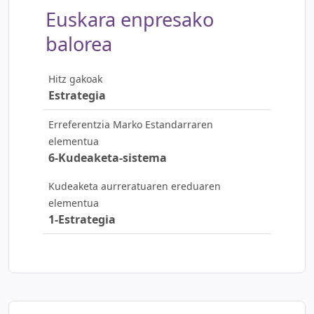
Euskara enpresako
balorea
Hitz gakoak
Estrategia
Erreferentzia Marko Estandarraren
elementua
6-Kudeaketa-sistema
Kudeaketa aurreratuaren ereduaren
elementua
1-Estrategia