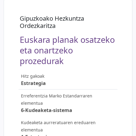
Gipuzkoako Hezkuntza
Ordezkaritza
Euskara planak osatzeko
eta onartzeko
prozedurak
Hitz gakoak
Estrategia
Erreferentzia Marko Estandarraren
elementua
6-Kudeaketa-sistema
Kudeaketa aurreratuaren ereduaren
elementua