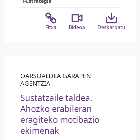
1-Estrategia
Fitxa
Bideoa
Deskargatu
OARSOALDEA GARAPEN
AGENTZIA
Sustatzaile taldea.
Ahozko erabileran
eragiteko motibazio
ekimenak