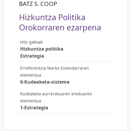
BATZ S. COOP
Hizkuntza Politika
Orokorraren ezarpena
Hitz gakoak
Hizkuntza politika
Estrategia
Erreferentzia Marko Estandarraren
elementua
6-Kudeaketa-sistema
Kudeaketa aurreratuaren ereduaren
elementua
1-Estrategia