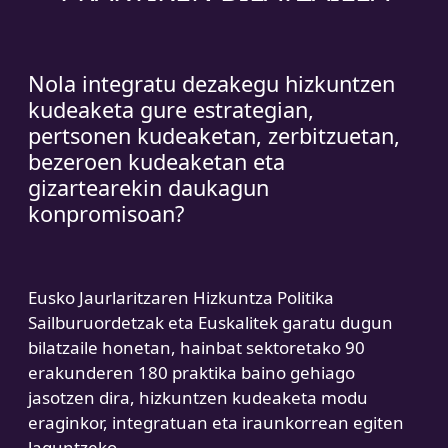
Nola integratu dezakegu hizkuntzen
kudeaketa gure estrategian,
pertsonen kudeaketan, zerbitzuetan,
bezeroen kudeaketan eta
gizartearekin daukagun
konpromisoan?
Eusko Jaurlaritzaren Hizkuntza Politika
Sailburuordetzak eta Euskalitek garatu dugun
bilatzaile honetan, hainbat sektoretako 90
erakunderen 180 praktika baino gehiago
jasotzen dira, hizkuntzen kudeaketa modu
eraginkor, integratuan eta iraunkorrean egiten
laguntzeko.