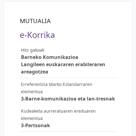
MUTUALIA
e-Korrika
Hitz gakoak
Barneko Komunikazioa
Langileen euskararen erabileraren
areagotzea
Erreferentzia Marko Estandarraren
elementua
3-Barne-komunikazioa eta lan-tresnak
Kudeaketa aurreratuaren ereduaren
elementua
3-Pertsonak