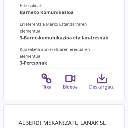
Hitz gakoak
Barneko Komunikazioa
Erreferentzia Marko Estandarraren
elementua
3-Barne-komunikazioa eta lan-tresnak
Kudeaketa aurreratuaren ereduaren
elementua
3-Pertsonak
Fitxa
Bideoa
Deskargatu
ALBERDI MEKANIZATU LANAK SL