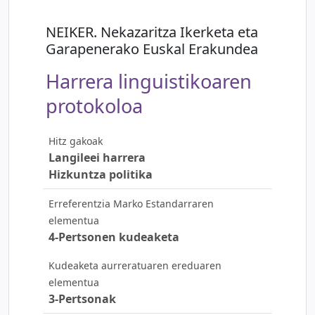
NEIKER. Nekazaritza Ikerketa eta
Garapenerako Euskal Erakundea
Harrera linguistikoaren
protokoloa
Hitz gakoak
Langileei harrera
Hizkuntza politika
Erreferentzia Marko Estandarraren
elementua
4-Pertsonen kudeaketa
Kudeaketa aurreratuaren ereduaren
elementua
3-Pertsonak