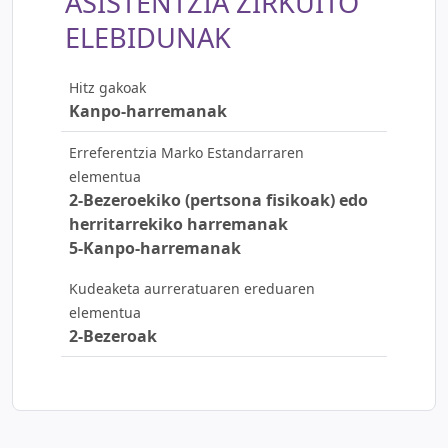
ASISTENTZIA ZIRKUITO
ELEBIDUNAK
Hitz gakoak
Kanpo-harremanak
Erreferentzia Marko Estandarraren
elementua
2-Bezeroekiko (pertsona fisikoak) edo
herritarrekiko harremanak
5-Kanpo-harremanak
Kudeaketa aurreratuaren ereduaren
elementua
2-Bezeroak