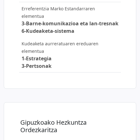
Erreferentzia Marko Estandarraren
elementua
3-Barne-komunikazioa eta lan-tresnak
6-Kudeaketa-sistema
Kudeaketa aurreratuaren ereduaren
elementua
1-Estrategia
3-Pertsonak
Gipuzkoako Hezkuntza
Ordezkaritza