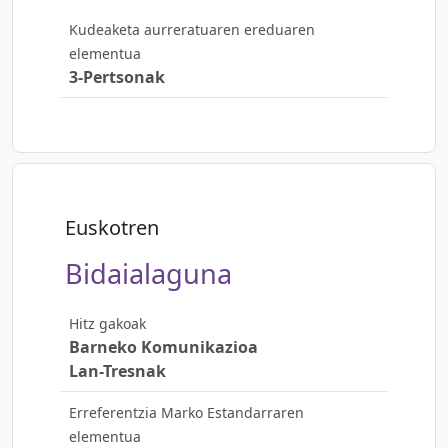
Kudeaketa aurreratuaren ereduaren
elementua
3-Pertsonak
Euskotren
Bidaialaguna
Hitz gakoak
Barneko Komunikazioa
Lan-Tresnak
Erreferentzia Marko Estandarraren
elementua