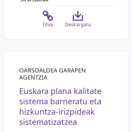
Fitxa
Deskargatu
OARSOALDEA GARAPEN
AGENTZIA
Euskara plana kalitate
sistema barneratu eta
hizkuntza-irizpideak
sistematizatzea