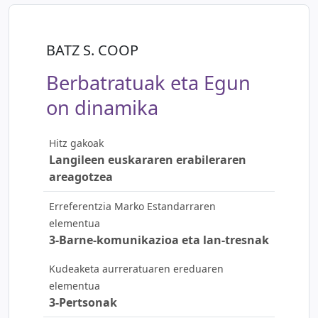
BATZ S. COOP
Berbatratuak eta Egun
on dinamika
Hitz gakoak
Langileen euskararen erabileraren
areagotzea
Erreferentzia Marko Estandarraren
elementua
3-Barne-komunikazioa eta lan-tresnak
Kudeaketa aurreratuaren ereduaren
elementua
3-Pertsonak