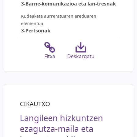
3-Barne-komunikazioa eta lan-tresnak
Kudeaketa aurreratuaren ereduaren
elementua
3-Pertsonak
Fitxa
Deskargatu
CIKAUTXO
Langileen hizkuntzen
ezagutza-maila eta