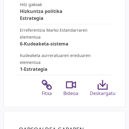
Hitz gakoak
Hizkuntza politika
Estrategia
Erreferentzia Marko Estandarraren
elementua
6-Kudeaketa-sistema
Kudeaketa aurreratuaren ereduaren
elementua
1-Estrategia
Fitxa
Bideoa
Deskargatu