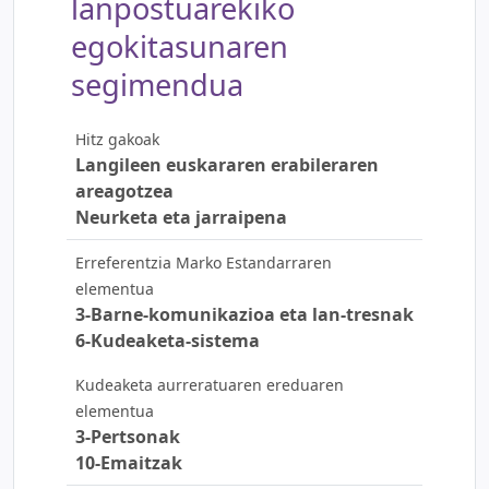
lanpostuarekiko
egokitasunaren
segimendua
Hitz gakoak
Langileen euskararen erabileraren
areagotzea
Neurketa eta jarraipena
Erreferentzia Marko Estandarraren
elementua
3-Barne-komunikazioa eta lan-tresnak
6-Kudeaketa-sistema
Kudeaketa aurreratuaren ereduaren
elementua
3-Pertsonak
10-Emaitzak