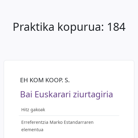
Praktika kopurua:
184
EH KOM KOOP. S.
Bai Euskarari ziurtagiria
Hitz gakoak
Erreferentzia Marko Estandarraren
elementua