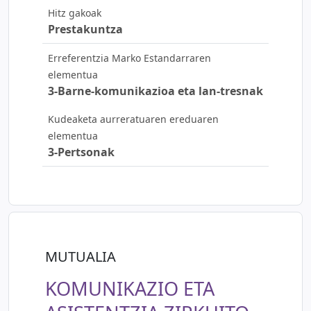
Hitz gakoak
Prestakuntza
Erreferentzia Marko Estandarraren
elementua
3-Barne-komunikazioa eta lan-tresnak
Kudeaketa aurreratuaren ereduaren
elementua
3-Pertsonak
MUTUALIA
KOMUNIKAZIO ETA