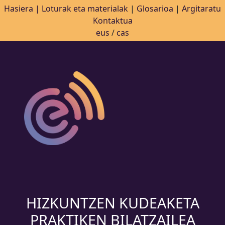
Hasiera |
Loturak eta materialak
|
Glosarioa
|
Argitaratu
Kontaktua
eus
/
cas
HIZKUNTZEN KUDEAKETA
PRAKTIKEN BILATZAILEA