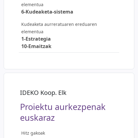
elementua
6-Kudeaketa-sistema
Kudeaketa aurreratuaren ereduaren
elementua
1-Estrategia
10-Emaitzak
IDEKO Koop. Elk
Proiektu aurkezpenak
euskaraz
Hitz gakoak