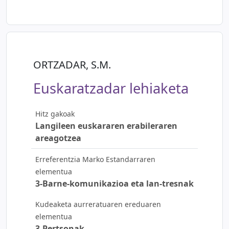
ORTZADAR, S.M.
Euskaratzadar lehiaketa
Hitz gakoak
Langileen euskararen erabileraren
areagotzea
Erreferentzia Marko Estandarraren
elementua
3-Barne-komunikazioa eta lan-tresnak
Kudeaketa aurreratuaren ereduaren
elementua
3-Pertsonak