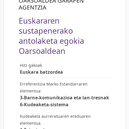
OARSOALDEA GARAPEN
AGENTZIA
Euskararen
sustapenerako
antolaketa egokia
Oarsoaldean
Hitz gakoak
Euskara batzordea
Erreferentzia Marko Estandarraren
elementua
3-Barne-komunikazioa eta lan-tresnak
6-Kudeaketa-sistema
Kudeaketa aurreratuaren ereduaren
elementua