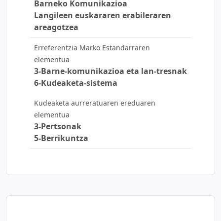
Barneko Komunikazioa
Langileen euskararen erabileraren
areagotzea
Erreferentzia Marko Estandarraren
elementua
3-Barne-komunikazioa eta lan-tresnak
6-Kudeaketa-sistema
Kudeaketa aurreratuaren ereduaren
elementua
3-Pertsonak
5-Berrikuntza