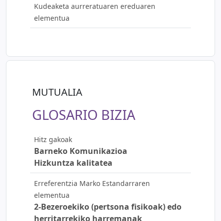
Kudeaketa aurreratuaren ereduaren
elementua
MUTUALIA
GLOSARIO BIZIA
Hitz gakoak
Barneko Komunikazioa
Hizkuntza kalitatea
Erreferentzia Marko Estandarraren
elementua
2-Bezeroekiko (pertsona fisikoak) edo
herritarrekiko harremanak