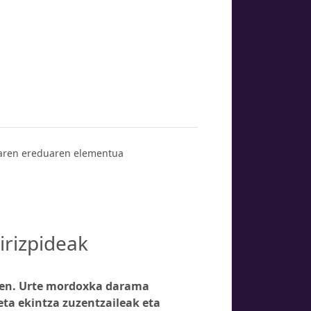
aren ereduaren elementua
irizpideak
 zuen. Urte mordoxka darama
eta ekintza zuzentzaileak eta