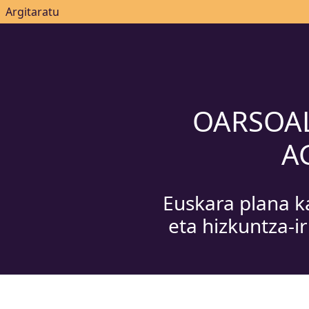
|
Argitaratu
OARSOA
A
Euskara plana k
eta hizkuntza-i