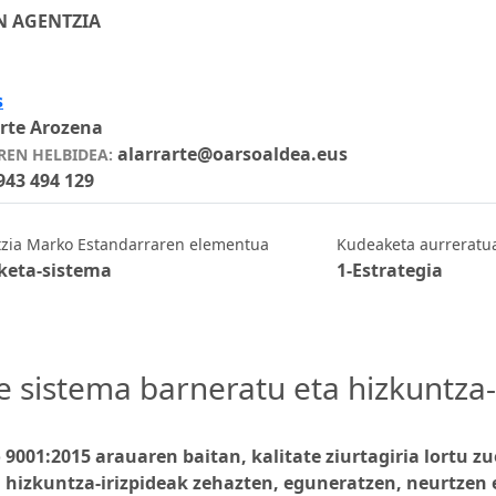
 AGENTZIA
s
arte Arozena
alarrarte@oarsoaldea.eus
EN HELBIDEA:
943 494 129
tzia Marko Estandarraren elementua
Kudeaketa aurreratu
keta-sistema
1-Estrategia
e sistema barneratu eta hizkuntza-
 9001:2015 arauaren baitan, kalitate ziurtagiria lortu
, hizkuntza-irizpideak zehazten, eguneratzen, neurtzen 