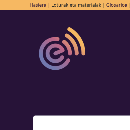
Hasiera |
Loturak eta materialak |
Glosarioa