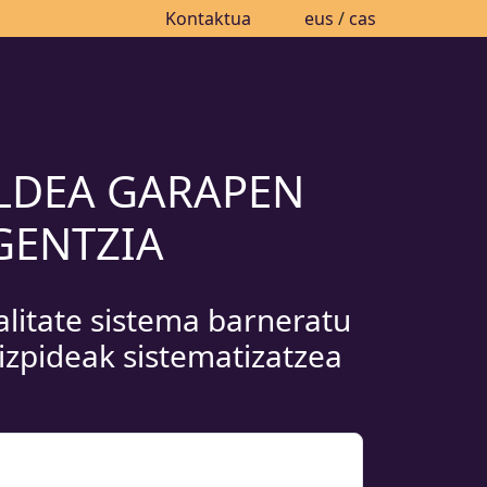
Kontaktua
eus
/
cas
LDEA GARAPEN
GENTZIA
alitate sistema barneratu
rizpideak sistematizatzea