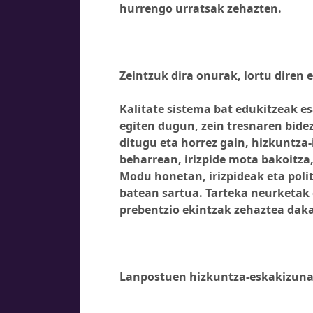
hurrengo urratsak zehazten.
Zeintzuk dira onurak, lortu diren
Kalitate sistema bat edukitzeak e
egiten dugun, zein tresnaren bide
ditugu eta horrez gain, hizkuntz
beharrean, irizpide mota bakoitza
Modu honetan, irizpideak eta poli
batean sartua. Tarteka neurketak 
prebentzio ekintzak zehaztea daka
Lanpostuen hizkuntza-eskakizuna