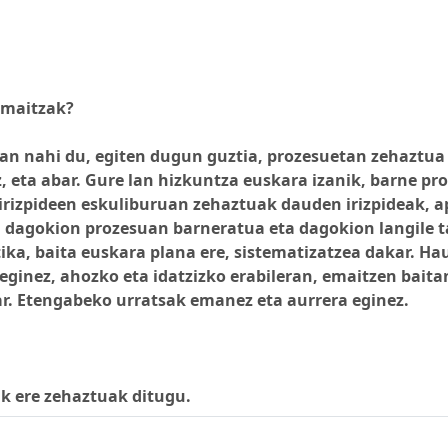
 emaitzak?
san nahi du, egiten dugun guztia, prozesuetan zehaztua
z, eta abar. Gure lan hizkuntza euskara izanik, barne p
a-irizpideen eskuliburuan zehaztuak dauden irizpideak,
, dagokion prozesuan barneratua eta dagokion langile 
tika, baita euskara plana ere, sistematizatzea dakar. H
eginez, ahozko eta idatzizko erabileran, emaitzen baita
r. Etengabeko urratsak emanez eta aurrera eginez.
k ere zehaztuak ditugu.