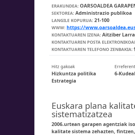
OARSOALDEA GARAPEN
ERAKUNDEA:
Administrazio publikoa
SEKTOREA:
21-100
LANGILE KOPURUA:
https://www.oarsoaldea.eu
WWW:
Aitziber Larr
KONTAKTUAREN IZENA:
KONTAKTUAREN POSTA ELEKTRONIKOAR
KONTAKTUAREN TELEFONO ZENBAKIA:
Hitz gakoak
Erreferen
Hizkuntza politika
6-Kudea
Estrategia
Euskara plana kalitat
sistematizatzea
2006.urtean garapen agentziak iso
kalitate sistema zehazten, fintzen