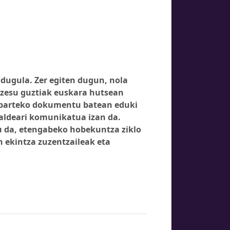
 dugula. Zer egiten dugun, nola
rozesu guztiak euskara hutsean
 aparteko dokumentu batean eduki
taldeari komunikatua izan da.
au da, etengabeko hobekuntza ziklo
n ekintza zuzentzaileak eta