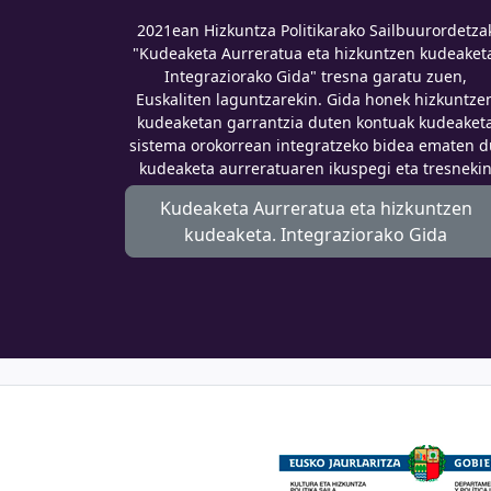
2021ean Hizkuntza Politikarako Sailbuurordetza
"Kudeaketa Aurreratua eta hizkuntzen kudeaket
Integraziorako Gida" tresna garatu zuen,
Euskaliten laguntzarekin. Gida honek hizkuntze
kudeaketan garrantzia duten kontuak kudeaket
sistema orokorrean integratzeko bidea ematen d
kudeaketa aurreratuaren ikuspegi eta tresneki
lerrokatuta.
Kudeaketa Aurreratua eta hizkuntzen
kudeaketa. Integraziorako Gida