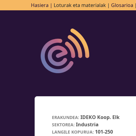
Hasiera |
Loturak eta materialak |
Glosarioa
IDEKO Koop. Elk
ERAKUNDEA:
Industria
SEKTOREA:
101-250
LANGILE KOPURUA: