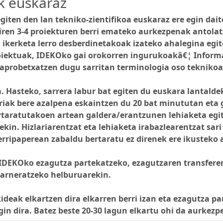
k euskaraz
ten den lan tekniko-zientifikoa euskaraz ere egin dai
iren 3-4 proiekturen berri emateko aurkezpenak antolat
kerketa lerro desberdinetakoak izateko ahalegina egit
iektuak, IDEKOko gai orokorren ingurukoakâ€¦ Informa
 aprobetxatzen dugu sarritan terminologia oso teknikoa 
. Hasteko, sarrera labur bat egiten du euskara lantalde
riak bere azalpena eskaintzen du 20 bat minututan eta 
rtaratutakoen artean galdera/erantzunen lehiaketa egi
kin. Hizlariarentzat eta lehiaketa irabazlearentzat sar
erripaperean zabaldu bertaratu ez direnek ere ikusteko 
 IDEKOko ezagutza partekatzeko, ezagutzaren transfere
barneratzeko helburuarekin.
ideak elkartzen dira elkarren berri izan eta ezagutza pa
in dira. Batez beste 20-30 lagun elkartu ohi da aurkezp