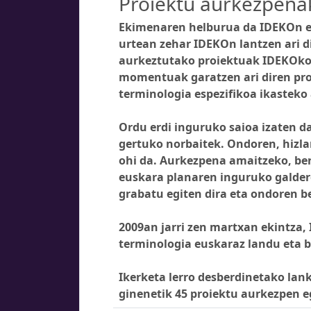
Proiektu aurkezpena
Ekimenaren helburua da IDEKOn egi
urtean zehar IDEKOn lantzen ari d
aurkeztutako proiektuak IDEKOko i
momentuak garatzen ari diren pro
terminologia espezifikoa ikasteko
Ordu erdi inguruko saioa izaten da
gertuko norbaitek. Ondoren, hizla
ohi da. Aurkezpena amaitzeko, be
euskara planaren inguruko galdere
grabatu egiten dira eta ondoren b
2009an jarri zen martxan ekintza,
terminologia euskaraz landu eta 
Ikerketa lerro desberdinetako lank
ginenetik 45 proiektu aurkezpen eg