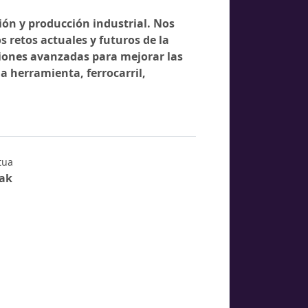
ión y producción industrial. Nos
 retos actuales y futuros de la
uciones avanzadas para mejorar las
 herramienta, ferrocarril,
tua
nak