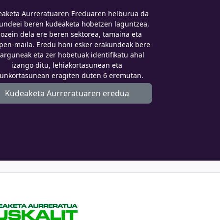
aketa Aurreratuaren Ereduaren helburua da
undeei beren kudeaketa hobetzen laguntzea,
ozein dela ere beren sektorea, tamaina eta
pen-maila. Eredu honi esker erakundeak bere
arguneak eta zer hobetuak identifikatu ahal
izango ditu, lehiakortasunean eta
aunkortasunean eragiten duten 6 eremutan.
Kudeaketa Aurreratuaren eredua