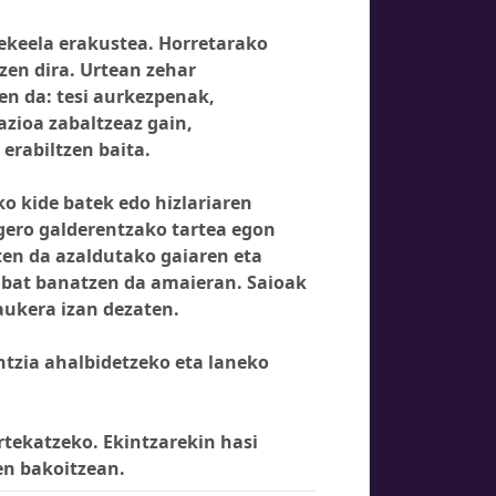
tekeela erakustea. Horretarako
zen dira. Urtean zehar
en da: tesi aurkezpenak,
zioa zabaltzeaz gain,
erabiltzen baita.
ko kide batek edo hizlariaren
gero galderentzako tartea egon
ten da azaldutako gaiaren eta
i bat banatzen da amaieran. Saioak
aukera izan dezaten.
ntzia ahalbidetzeko eta laneko
rtekatzeko. Ekintzarekin hasi
en bakoitzean.