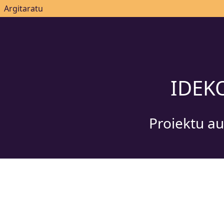
|
Argitaratu
IDEK
Proiektu a