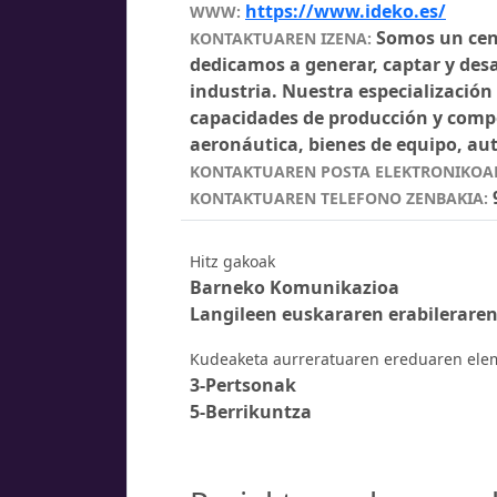
https://www.ideko.es/
WWW:
Somos un cent
KONTAKTUAREN IZENA:
dedicamos a generar, captar y desa
industria. Nuestra especialización
capacidades de producción y compe
aeronáutica, bienes de equipo, aut
KONTAKTUAREN POSTA ELEKTRONIKOAR
KONTAKTUAREN TELEFONO ZENBAKIA:
Hitz gakoak
Barneko Komunikazioa
Langileen euskararen erabilerare
Kudeaketa aurreratuaren ereduaren el
3-Pertsonak
5-Berrikuntza