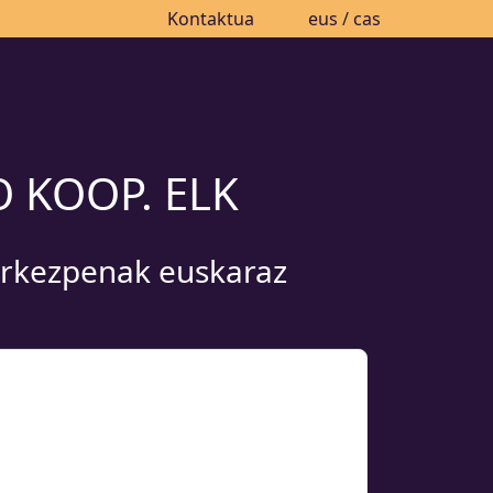
Kontaktua
eus
/
cas
O KOOP. ELK
urkezpenak euskaraz