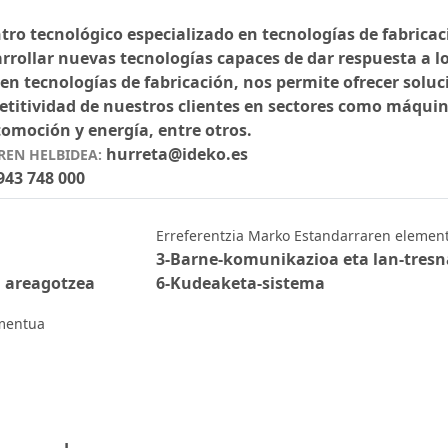
ro tecnológico especializado en tecnologías de fabricac
rrollar nuevas tecnologías capaces de dar respuesta a los
 en tecnologías de fabricación, nos permite ofrecer sol
titividad de nuestros clientes en sectores como máquina
omoción y energía, entre otros.
hurreta@ideko.es
EN HELBIDEA:
943 748 000
Erreferentzia Marko Estandarraren elemen
3-Barne-komunikazioa eta lan-tres
n areagotzea
6-Kudeaketa-sistema
ementua