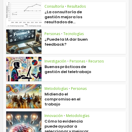
Consultoría
•
Resultados
¿La consultoría de
gestión mejora los
resultados de...
Personas
•
Tecnologías
¿Puede la IA dar buen
feedback?
Investigación
•
Personas
•
Recursos
Buenas prácticas de
gestión del teletrabajo
Metodologías
•
Personas
Midiendo el
compromiso en el
trabajo
Innovación
•
Metodologías
Cómo la evidencia
puede ayudar a
seleccionar y mejorar...