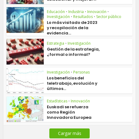
Educación
•
Industria
•
Innovación
•
Investigación
•
Resultados
•
Sector público
Lo más visitado de 2023
y recopilación de la
evidencia...
Estrategia
•
Investigación
Gestión de la estrategia,
¿formal o informal?
Investigación
•
Personas
Los beneficios del
teletrabajo, evolución y
últimos...
Estadísticas
•
Innovación
Euskadi se refuerza
como Región
Innovadora Europea
Cargar más