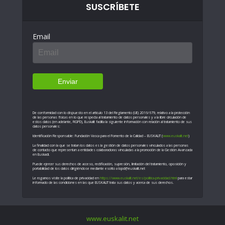
SUSCRÍBETE
Email
De conformidad con lo dispuesto en el artículo 13 del Reglamento (UE) 2016/679, relativo a la protección
de las personas físicas en lo que respecta al tratamiento de datos personales y a la libre circulación de
estos datos (en adelante, RGPD), Euskalit facilita la siguiente información con relación al tratamiento de sus
datos personales:
Identificación Responsable: Fundación Vasca para el Fomento de la Calidad – EUSKALIT (
www.euskalit.net
)
La finalidad con la que se tratan los datos es la gestión de datos personales vinculados a las personas
de contacto que representan a entidades colaboradoras vinculadas a la promoción de la Gestión Avanzada
en Euskadi.
Puede ejercer sus derechos de acceso, rectificación, supresión, limitación del tratamiento, oposición y
portabilidad de los datos dirigiéndose mediante escrito a lopd@euskalit.net
Le rogamos visite la política de privacidad en
https://www.euskalit.net/es/politica-privacidad.html
para estar
informado de las condiciones en las que EUSKALIT trata sus datos y acerca de sus derechos.
www.euskalit.net