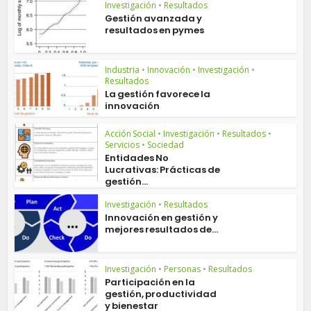
Investigación
•
Resultados
Gestión avanzada y
resultados en pymes
Industria
•
Innovación
•
Investigación
•
Resultados
La gestión favorece la
innovación
Acción Social
•
Investigación
•
Resultados
•
Servicios
•
Sociedad
Entidades No
Lucrativas: Prácticas de
gestión...
Investigación
•
Resultados
Innovación en gestión y
mejores resultados de...
Investigación
•
Personas
•
Resultados
Participación en la
gestión, productividad
y bienestar