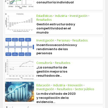
consultoría individual
Estadísticas
•
Industria
•
Investigación
•
Resultados
Gestión estructurada y
competitividad en el
mundo
Investigación
•
Personas
•
Resultados
Incentivos económicos y
rendimiento de las
personas
Consultoría
•
Resultados
¿La consultoría de
gestión mejora los
resultados de...
Educación
•
Industria
•
Innovación
•
Investigación
•
Resultados
•
Sector público
Lo más visitado de 2023
y recopilación de la
evidencia...