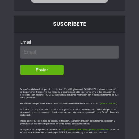
SUSCRÍBETE
Email
De conformidad con lo dispuesto en el artículo 13 del Reglamento (UE) 2016/679, relativo a la protección
de las personas físicas en lo que respecta al tratamiento de datos personales y a la libre circulación de
estos datos (en adelante, RGPD), Euskalit facilita la siguiente información con relación al tratamiento de sus
datos personales:
Identificación Responsable: Fundación Vasca para el Fomento de la Calidad – EUSKALIT (
www.euskalit.net
)
La finalidad con la que se tratan los datos es la gestión de datos personales vinculados a las personas
de contacto que representan a entidades colaboradoras vinculadas a la promoción de la Gestión Avanzada
en Euskadi.
Puede ejercer sus derechos de acceso, rectificación, supresión, limitación del tratamiento, oposición y
portabilidad de los datos dirigiéndose mediante escrito a lopd@euskalit.net
Le rogamos visite la política de privacidad en
https://www.euskalit.net/es/politica-privacidad.html
para estar
informado de las condiciones en las que EUSKALIT trata sus datos y acerca de sus derechos.