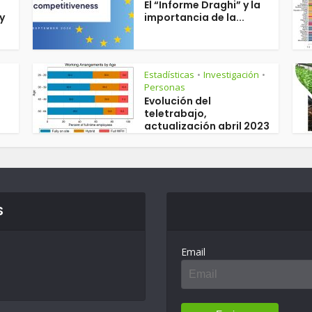
El “Informe Draghi” y la
y
importancia de la...
Estadísticas
Investigación
•
•
Personas
Evolución del
teletrabajo,
actualización abril 2023
S
Email