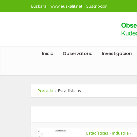
Euskara
www.euskalit.net
Suscripción
Inicio
Observatorio
Investigación
Portada
»
Estadísticas
Estadísticas
Industria
•
•