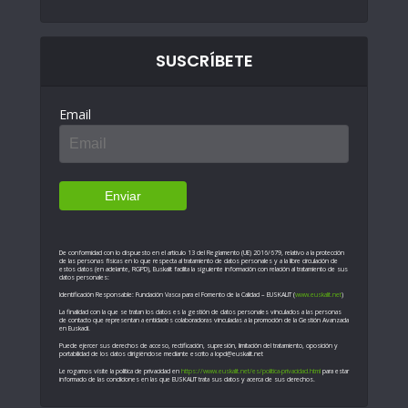
SUSCRÍBETE
Email
De conformidad con lo dispuesto en el artículo 13 del Reglamento (UE) 2016/679, relativo a la protección
de las personas físicas en lo que respecta al tratamiento de datos personales y a la libre circulación de
estos datos (en adelante, RGPD), Euskalit facilita la siguiente información con relación al tratamiento de sus
datos personales:
Identificación Responsable: Fundación Vasca para el Fomento de la Calidad – EUSKALIT (
www.euskalit.net
)
La finalidad con la que se tratan los datos es la gestión de datos personales vinculados a las personas
de contacto que representan a entidades colaboradoras vinculadas a la promoción de la Gestión Avanzada
en Euskadi.
Puede ejercer sus derechos de acceso, rectificación, supresión, limitación del tratamiento, oposición y
portabilidad de los datos dirigiéndose mediante escrito a lopd@euskalit.net
Le rogamos visite la política de privacidad en
https://www.euskalit.net/es/politica-privacidad.html
para estar
informado de las condiciones en las que EUSKALIT trata sus datos y acerca de sus derechos.