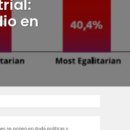
rial:
dio en
es se ponen en duda políticas y