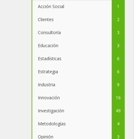
Acción Social
1
Clientes
2
Consultoría
3
Educación
3
Estadísticas
6
Estrategia
6
Industria
9
Innovación
16
Investigación
49
Metodologías
4
Opinión
3