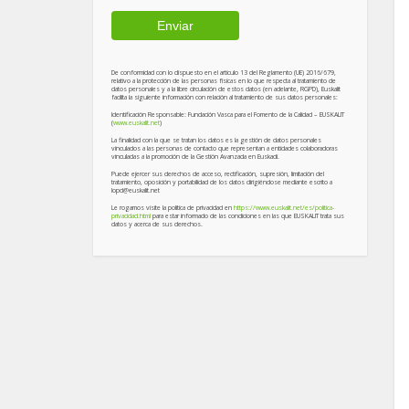
De conformidad con lo dispuesto en el artículo 13 del Reglamento (UE) 2016/679,
relativo a la protección de las personas físicas en lo que respecta al tratamiento de
datos personales y a la libre circulación de estos datos (en adelante, RGPD), Euskalit
facilita la siguiente información con relación al tratamiento de sus datos personales:
Identificación Responsable: Fundación Vasca para el Fomento de la Calidad – EUSKALIT
(
www.euskalit.net
)
La finalidad con la que se tratan los datos es la gestión de datos personales
vinculados a las personas de contacto que representan a entidades colaboradoras
vinculadas a la promoción de la Gestión Avanzada en Euskadi.
Puede ejercer sus derechos de acceso, rectificación, supresión, limitación del
tratamiento, oposición y portabilidad de los datos dirigiéndose mediante escrito a
lopd@euskalit.net
Le rogamos visite la política de privacidad en
https://www.euskalit.net/es/politica-
privacidad.html
para estar informado de las condiciones en las que EUSKALIT trata sus
datos y acerca de sus derechos.