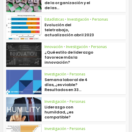
de la organización y el
de las...
Estadísticas
•
Investigación
•
Personas
Evolución del
teletrabajo,
actualización abril 2023
Innovación
•
Investigación
•
Personas
¿Qué estilo de liderazgo
favorece más la
innovación?
Investigación
•
Personas
Semana laboral de 4
días, ¿es viable?
Resultados en 33...
Investigación
•
Personas
Liderazgo con
humildad, ¿es
compatible?
Investigación
•
Personas