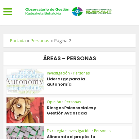
Portada
»
Personas
»
Página 2
ÁREAS - PERSONAS
Investigación
•
Personas
Liderazgo para la
autonomía
Opinión
•
Personas
Riesgos Psicosociales y
Gestión Avanzada
Estrategia
•
Investigación
•
Personas
Alineando el propósito