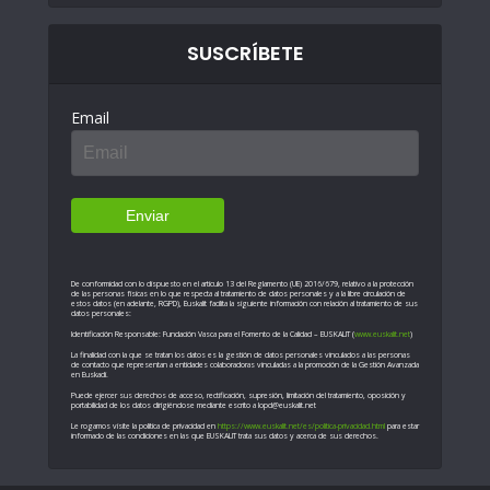
SUSCRÍBETE
Email
De conformidad con lo dispuesto en el artículo 13 del Reglamento (UE) 2016/679, relativo a la protección
de las personas físicas en lo que respecta al tratamiento de datos personales y a la libre circulación de
estos datos (en adelante, RGPD), Euskalit facilita la siguiente información con relación al tratamiento de sus
datos personales:
Identificación Responsable: Fundación Vasca para el Fomento de la Calidad – EUSKALIT (
www.euskalit.net
)
La finalidad con la que se tratan los datos es la gestión de datos personales vinculados a las personas
de contacto que representan a entidades colaboradoras vinculadas a la promoción de la Gestión Avanzada
en Euskadi.
Puede ejercer sus derechos de acceso, rectificación, supresión, limitación del tratamiento, oposición y
portabilidad de los datos dirigiéndose mediante escrito a lopd@euskalit.net
Le rogamos visite la política de privacidad en
https://www.euskalit.net/es/politica-privacidad.html
para estar
informado de las condiciones en las que EUSKALIT trata sus datos y acerca de sus derechos.