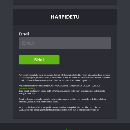
HARPIDETU
Email
Pertsona fisikoak babesteari eta datu pertsonalen tratamenduari eta datu horien zirkulazio askeari buruzko
2016/679 (EB) Erregelamenduaren (aurrerantzean RGPD) 13. artikuluan xedatutakoaren arabera, Euskalitek
honako informazio hau ematen du zure datu pertsonalen tratamenduari dagokionez.
Arduradunaren identifikazioa: FUNDACIÓN VASCA PARA EL FOMENTO DE LA CALIDAD – EUSKALIT
(
www.euskalit.net
)
Zure datuak tratatzearen xedea da EUSKALITen jarduera eta zerbitzuen komunikazioak, buletinak eta
mailingak bidaltzea.
Datuak eskuratu, zuzendu, ezabatu, tratamendua mugatu, aurkatu edo eramateko eskubideak baliatu
ditzakezu, lopd@euskalit.net helbidera idatziz.
Mesedez, bisitatu pribatutasun politika www.euskalit.net/eu/pribatutasun-politika.html helbidean,
EUSKALITek zure datuak zein baldintzatan tratatzen dituen eta zure eskubideen berri jakiteko.