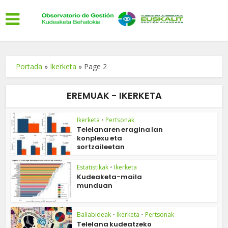
Portada
»
Ikerketa
»
Page 2
EREMUAK - IKERKETA
Ikerketa
•
Pertsonak
Telelanaren eragina lan
konplexu eta
sortzaileetan
Estatistikak
•
Ikerketa
Kudeaketa-maila
munduan
Baliabideak
•
Ikerketa
•
Pertsonak
Telelana kudeatzeko