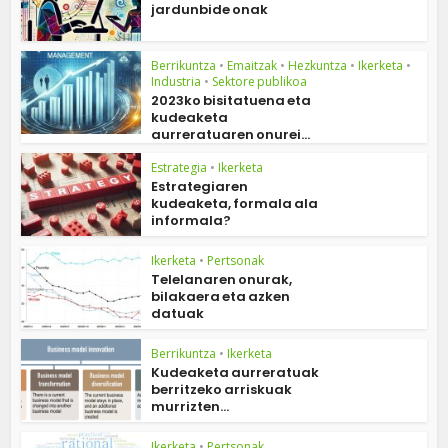
jardunbide onak
Berrikuntza
•
Emaitzak
•
Hezkuntza
•
Ikerketa
•
Industria
•
Sektore publikoa
2023ko bisitatuena eta
kudeaketa
aurreratuaren onurei...
Estrategia
•
Ikerketa
Estrategiaren
kudeaketa, formala ala
informala?
Ikerketa
•
Pertsonak
Telelanaren onurak,
bilakaera eta azken
datuak
Berrikuntza
•
Ikerketa
Kudeaketa aurreratuak
berritzeko arriskuak
murrizten...
Ikerketa
•
Pertsonak