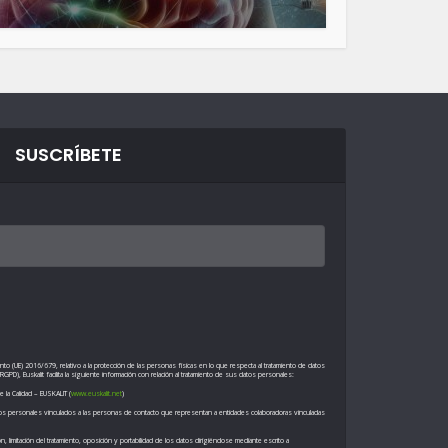
SUSCRÍBETE
to (UE) 2016/679, relativo a la protección de las personas físicas en lo que respecta al tratamiento de datos
RGPD), Euskalit facilita la siguiente información con relación al tratamiento de sus datos personales:
 la Calidad – EUSKALIT (
www.euskalit.net
)
datos personales vinculados a las personas de contacto que representan a entidades colaboradoras vinculadas
 limitación del tratamiento, oposición y portabilidad de los datos dirigiéndose mediante escrito a