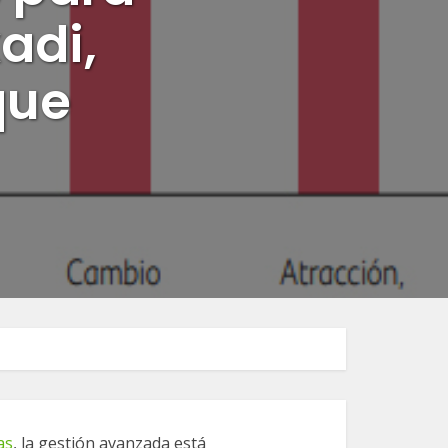
adi,
que
as
, la gestión avanzada está