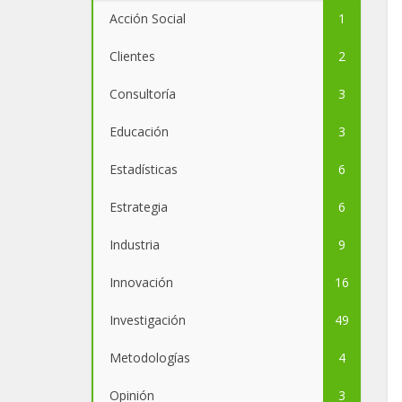
Acción Social
1
Clientes
2
Consultoría
3
Educación
3
Estadísticas
6
Estrategia
6
Industria
9
Innovación
16
Investigación
49
Metodologías
4
Opinión
3