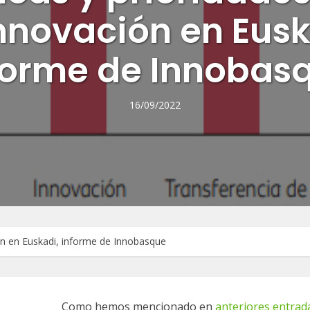
innovación en Eusk
forme de Innobas
16/09/2022
ión en Euskadi, informe de Innobasque
Como hemos mencionado en
anteriores entrad