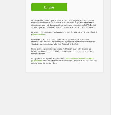
De conformidad con lo dispuesto en el artículo 13 del Reglamento (UE) 2016/679,
relativo a la protección de las personas físicas en lo que respecta al tratamiento de
datos personales y a la libre circulación de estos datos (en adelante, RGPD), Euskalit
facilita la siguiente información con relación al tratamiento de sus datos personales:
Identificación Responsable: Fundación Vasca para el Fomento de la Calidad – EUSKALIT
(
www.euskalit.net
)
La finalidad con la que se tratan los datos es la gestión de datos personales
vinculados a las personas de contacto que representan a entidades colaboradoras
vinculadas a la promoción de la Gestión Avanzada en Euskadi.
Puede ejercer sus derechos de acceso, rectificación, supresión, limitación del
tratamiento, oposición y portabilidad de los datos dirigiéndose mediante escrito a
lopd@euskalit.net
Le rogamos visite la política de privacidad en
https://www.euskalit.net/es/politica-
privacidad.html
para estar informado de las condiciones en las que EUSKALIT trata sus
datos y acerca de sus derechos.