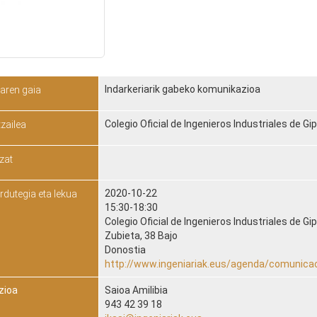
Indarkeriarik gabeko komunikazioa
iaren gaia
Colegio Oficial de Ingenieros Industriales de G
zailea
zat
2020-10-22
rdutegia eta lekua
15:30-18:30
Colegio Oficial de Ingenieros Industriales de G
Zubieta, 38 Bajo
Donostia
http://www.ingeniariak.eus/agenda/comunicac
zioa
Saioa Amilibia
943 42 39 18