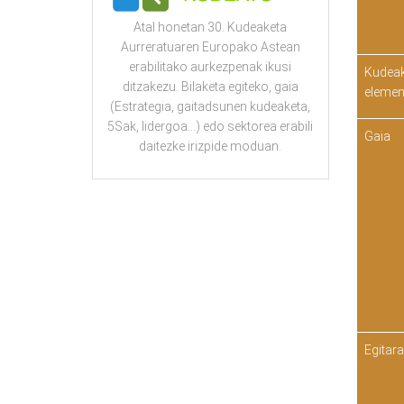
Atal honetan 30. Kudeaketa
Aurreratuaren Europako Astean
erabilitako aurkezpenak ikusi
Kudeak
ditzakezu. Bilaketa egiteko, gaia
elemen
(Estrategia, gaitadsunen kudeaketa,
5Sak, lidergoa...) edo sektorea erabili
Gaia
daitezke irizpide moduan.
Egitar