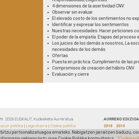
4 dimensiones de la asertividad CNV:
Observar sin evaluar
El elevado costo de los sentimientos no e
Identificar y expresar los sentimientos
Nuestras necesidades. Hacer peticiones c
El poder de la empatía. Etapas del proceso
Los juicios de los demás a nosotros, La esc
necesidades de los demás
Ofertas
Puesta en práctica. Cumplimiento de las 
Compromisos de creación del hábito CNV.
Evaluación y cierre
ht:
2026
EUSKALIT, Kudeaketa Aurreratua.
AURREKO EDIZIO
tasun politika
|
Lege oharra
|
Cookie politika
2018
2019
rbitzu pertsonalizatuagoa emateko. Nabigatzen jarraitzen baduzu, coo
nformazio gehiago lortu gure Cookie Politika kontsultatuz.
"Cookie poli