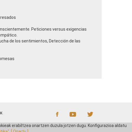
xpresados
onscientemente. Peticiones versus exigencias
 empático.
ucha de los sentimientos, Detección de las
promesas
AK
.
kieak erabiltzea onartzen duzula jotzen dugu. Konfigurazioa aldatu
tika".
[ Onartu ]