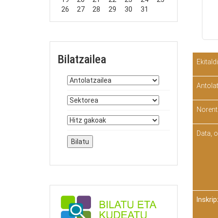
26
27
28
29
30
31
Bilatzailea
Ekitald
Antolat
Norent
Data, o
Inskrip