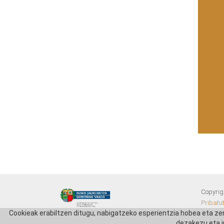
Copyrig
Pribatu
Cookieak erabiltzen ditugu, nabigatzeko esperientzia hobea eta ze
dezakezu eta i