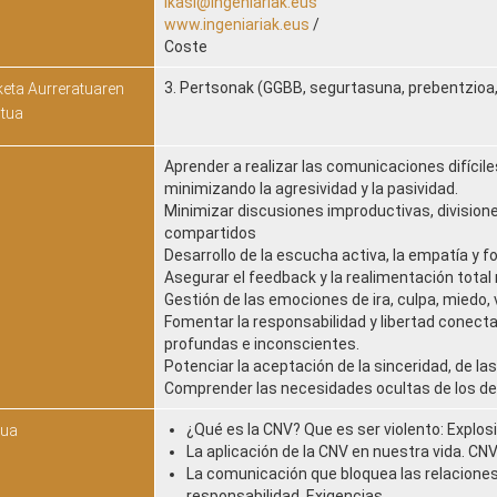
ikasi@ingeniariak.eus
www.ingeniariak.eus
/
Coste
3. Pertsonak (GGBB, segurtasuna, prebentzioa, 
eta Aurreratuaren
tua
Aprender a realizar las comunicaciones difíci
minimizando la agresividad y la pasividad.
Minimizar discusiones improductivas, divisio
compartidos
Desarrollo de la escucha activa, la empatía y f
Asegurar el feedback y la realimentación tota
Gestión de las emociones de ira, culpa, miedo
Fomentar la responsabilidad y libertad conect
profundas e inconscientes.
Potenciar la aceptación de la sinceridad, de las
Comprender las necesidades ocultas de los de
¿Qué es la CNV? Que es ser violento: Explos
aua
La aplicación de la CNV en nuestra vida. CNV
La comunicación que bloquea las relaciones
responsabilidad, Exigencias