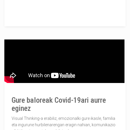
Gure baloreak Covid-19ari aurre
eginez
Visual Thinking-a erabiliz, emozionalki gure ikasle, familia
eta ingurune hurbilenarengan eragin nahian, komunikazio