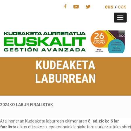
eus
/
cas
Toggl
navig
KUDEAKETA
LABURREAN
2024KO LABUR FINALISTAK
Atal honetan Kudeaketa laburrean ekimenaren
8. edizioko 6 lan
finalistak
ikus ditzakezu, epaimahaiak lehiaketara aurkeztutako obrei