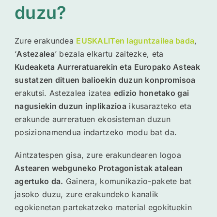
duzu?
Zure erakundea
EUSKALITen laguntzailea bada
,
‘
Astezalea
’ bezala elkartu zaitezke, eta
Kudeaketa Aurreratuarekin eta Europako Asteak
sustatzen dituen balioekin duzun konpromisoa
erakutsi. Astezalea izatea
edizio honetako gai
nagusiekin duzun inplikazioa
ikusarazteko eta
erakunde aurreratuen ekosisteman duzun
posizionamendua indartzeko modu bat da.
Aintzatespen gisa, zure erakundearen logoa
Astearen webguneko Protagonistak atalean
agertuko da.
Gainera, komunikazio-pakete bat
jasoko duzu, zure erakundeko kanalik
egokienetan partekatzeko material egokituekin