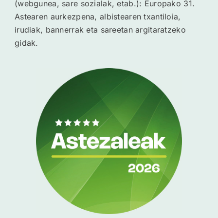
(webgunea, sare sozialak, etab.): Europako 31.
Astearen aurkezpena, albistearen txantiloia,
irudiak, bannerrak eta sareetan argitaratzeko
gidak.