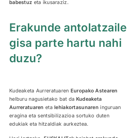
babestuz
eta ikusaraziz.
Erakunde antolatzaile
gisa parte hartu nahi
duzu?
Kudeaketa Aurreratuaren
Europako Astearen
helburu nagusietako bat da
Kudeaketa
Aurreratuaren
eta
lehiakortasunaren
inguruan
eragina eta sentsibilizazioa sortuko duten
edukiak eta hitzaldiak aurkeztea.