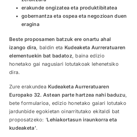
erakunde ongizatea eta produktibitatea
gobernantza eta ospea eta negozioan duen
eragina
Beste proposamen batzuk ere onartu ahal
izango dira
, baldin eta
Kudeaketa Aurreratuaren
elementuekin bat badatoz
, baina edizio
honetako gai nagusiari lotutakoak lehenetsiko
dira.
Zure erakundea
Kudeaketa Aurreratuaren
Europako 32. Astean parte hartzea nahi baduzu
,
bete formularioa, edizio honetako gaiari lotutako
jardunbide egokietan oinarritutako ekitaldi bat
proposatzeko: ‘
Lehiakortasun iraunkorra eta
kudeaketa’
.