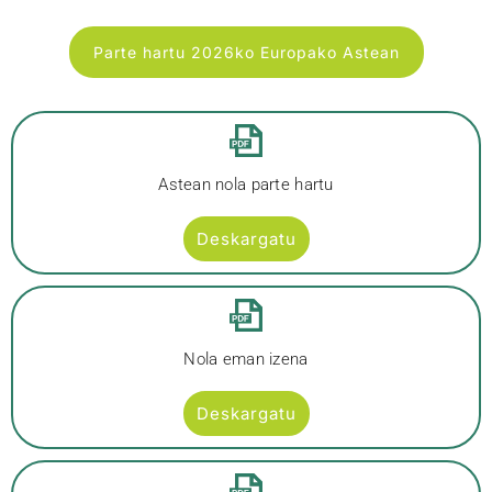
Parte hartu 2026ko Europako Astean
Astean nola parte hartu
Deskargatu
Nola eman izena
Deskargatu