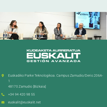
Euskadiko Parke Teknologikoa. Campus Zamudio/Derio.206A-
1
48170 Zamudio [Bizkaia]
+34 94 420 98 55
euskalit@euskalit.net