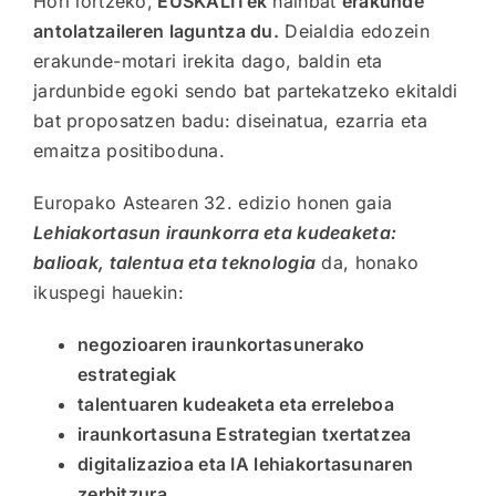
Hori lortzeko,
EUSKALITek
hainbat
erakunde
antolatzaileren laguntza du.
Deialdia edozein
erakunde-motari irekita dago, baldin eta
jardunbide egoki sendo bat partekatzeko ekitaldi
bat proposatzen badu: diseinatua, ezarria eta
emaitza positiboduna.
Europako Astearen 32. edizio honen gaia
Lehiakortasun iraunkorra eta kudeaketa:
balioak, talentua eta teknologia
da, honako
ikuspegi hauekin:
negozioaren iraunkortasunerako
estrategiak
talentuaren kudeaketa eta erreleboa
iraunkortasuna Estrategian txertatzea
digitalizazioa eta IA lehiakortasunaren
zerbitzura