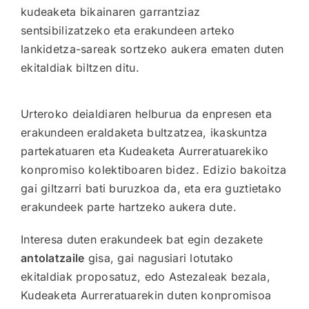
kudeaketa bikainaren garrantziaz
sentsibilizatzeko eta erakundeen arteko
lankidetza-sareak sortzeko aukera ematen duten
ekitaldiak biltzen ditu.
Urteroko deialdiaren helburua da enpresen eta
erakundeen eraldaketa bultzatzea, ikaskuntza
partekatuaren eta Kudeaketa Aurreratuarekiko
konpromiso kolektiboaren bidez. Edizio bakoitza
gai giltzarri bati buruzkoa da, eta era guztietako
erakundeek parte hartzeko aukera dute.
Interesa duten erakundeek bat egin dezakete
antolatzaile
gisa, gai nagusiari lotutako
ekitaldiak proposatuz, edo Astezaleak bezala,
Kudeaketa Aurreratuarekin duten konpromisoa