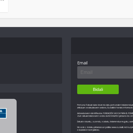
Email
Pertsona fisikoak babesteari eta datu pertsonalen tratamendua
artikuluan xedatutakoaren arabera, Euskalitek honako informaz
Arduradunaren identifikazioa: FUNDACIÓN VASCA PARA EL FOME
Zure datuak tratatzearen xedea da EUSKALITen jarduera eta zerb
Datuak eskuratu, zuzendu, ezabatu, tratamendua mugatu, aurkat
Mesedez, bisitatu pribatutasun politika www.euskalit.net/eu/pri
eskubideen berri jakiteko.