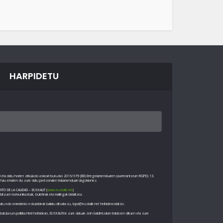
HARPIDETU
ri eta datu horien zirkulazio askeari buruzko 2016/679 (EB) Erregelamenduaren (aurrerantzean RGPD) 13.
io hau ematen du zure datu pertsonalen tratamenduari dagokionez.
NTO DE LA CALIDAD – EUSKALIT (
www.euskalit.net
)
itzuen komunikazioak, buletinak eta mailingak bidaltzea.
u edo eramateko eskubideak baliatu ditzakezu, lopd@euskalit.net helbidera idatziz.
batutasun-politika.html helbidean, EUSKALITek zure datuak zein baldintzatan tratatzen dituen eta zure