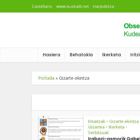
Castellano
www.euskalit.net
Harpidetza
Hasiera
Behatokia
Ikerketa
Iritz
Portada
»
Gizarte-ekintza
Emaitzak
Gizarte-ekintza
•
Gizartea
Ikerketa
•
•
Serbitzuak
Irabazi-asmorik Gabe