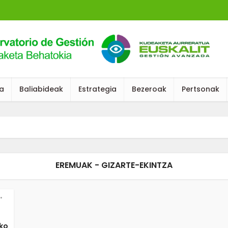
ia
Baliabideak
Estrategia
Bezeroak
Pertsonak
EREMUAK - GIZARTE-EKINTZA
•
ko