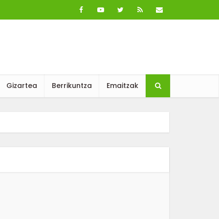
Gizartea
Berrikuntza
Emaitzak