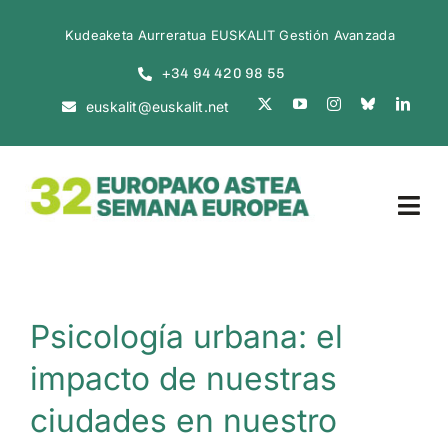
Skip
Kudeaketa Aurreratua EUSKALIT Gestión Avanzada
to
+34 94 420 98 55
content
euskalit@euskalit.net
Tog
Navi
INICIO
Psicología urbana: el
ACTO INAUGURAL
impacto de nuestras
SEMANA EUROPEA
ciudades en nuestro
GESTIÓN EN CORTO