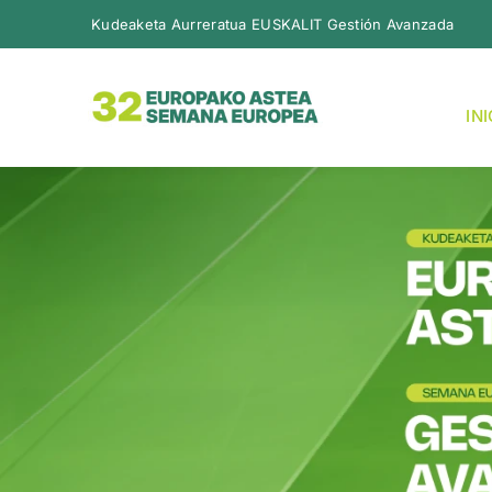
Skip
Kudeaketa Aurreratua EUSKALIT Gestión Avanzada
to
content
IN