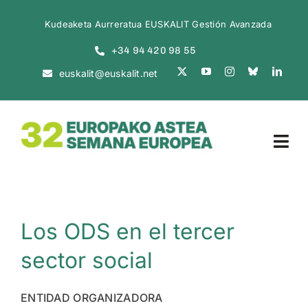
Skip
Kudeaketa Aurreratua EUSKALIT Gestión Avanzada
to
+34 94 420 98 55
content
euskalit@euskalit.net
Tog
Navi
INICIO
Los ODS en el tercer
ACTO INAUGURAL
sector social
SEMANA EUROPEA
ENTIDAD ORGANIZADORA
GESTIÓN EN CORTO