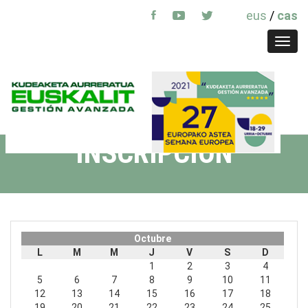
eus
/
cas
Toggl
navig
INSCRIPCIÓN
Octubre
L
M
M
J
V
S
D
1
2
3
4
5
6
7
8
9
10
11
12
13
14
15
16
17
18
19
20
21
22
23
24
25