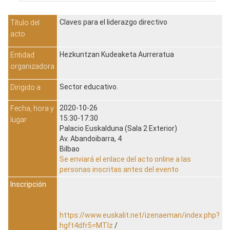
Claves para el liderazgo directivo
Título del
acto
Hezkuntzan Kudeaketa Aurreratua
Entidad
organizadora
Sector educativo.
Dirigido a
2020-10-26
Fecha, hora y
15:30-17:30
lugar
Palacio Euskalduna (Sala 2 Exterior)
Av. Abandoibarra, 4
Bilbao
Se enviará el enlace del acto online a las
personas inscritas antes del evento
Inscripción
https://www.euskalit.net/izenaeman/index.php?
hgft4dfr5=MTIz
/