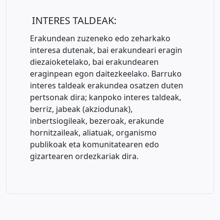
INTERES TALDEAK:
Erakundean zuzeneko edo zeharkako
interesa dutenak, bai erakundeari eragin
diezaioketelako, bai erakundearen
eraginpean egon daitezkeelako. Barruko
interes taldeak erakundea osatzen duten
pertsonak dira; kanpoko interes taldeak,
berriz, jabeak (akziodunak),
inbertsiogileak, bezeroak, erakunde
hornitzaileak, aliatuak, organismo
publikoak eta komunitatearen edo
gizartearen ordezkariak dira.