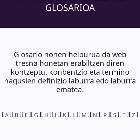
GLOSARIOA
Glosario honen helburua da web
tresna honetan erabiltzen diren
kontzeptu, konbentzio eta termino
nagusien definizio laburra edo laburra
ematea.
[
][
][
][
][
][
][
][
][
][
][
][
][
][
]
A
B
E
G
H
I
K
L
M
N
P
S
T
Z