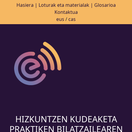
Hasiera
| Loturak eta materialak
| Glosarioa
Kontaktua
eus
/
cas
HIZKUNTZEN KUDEAKETA
PRAKTIKEN BILATZAILEAREN