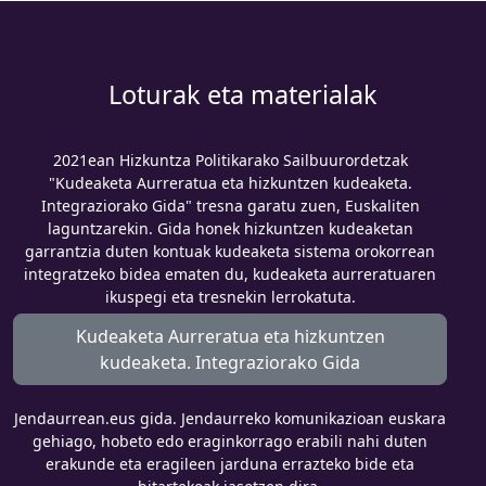
Loturak eta materialak
2021ean Hizkuntza Politikarako Sailbuurordetzak
"Kudeaketa Aurreratua eta hizkuntzen kudeaketa.
Integraziorako Gida" tresna garatu zuen, Euskaliten
laguntzarekin. Gida honek hizkuntzen kudeaketan
garrantzia duten kontuak kudeaketa sistema orokorrean
integratzeko bidea ematen du, kudeaketa aurreratuaren
ikuspegi eta tresnekin lerrokatuta.
Kudeaketa Aurreratua eta hizkuntzen
kudeaketa. Integraziorako Gida
Jendaurrean.eus gida. Jendaurreko komunikazioan euskara
gehiago, hobeto edo eraginkorrago erabili nahi duten
erakunde eta eragileen jarduna errazteko bide eta