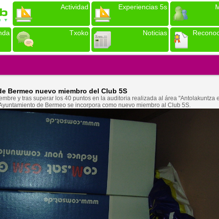
Actividad
Experiencias 5s
M
nda
Txoko
Noticias
Reconoc
de Bermeo nuevo miembro del Club 5S
mbre y tras superar los 40 puntos en la auditoria realizada al área "Antolakuntza 
el Ayuntamiento de Bermeo se incorpora como nuevo miembro al Club 5S.