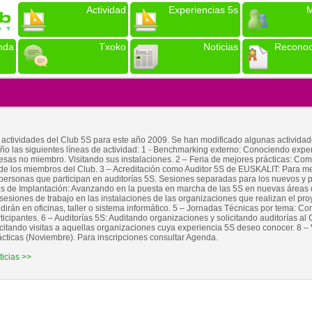
Actividad
Experiencias 5s
M
nda
Txoko
Noticias
Reconoc
s actividades del Club 5S para este año 2009. Se han modificado algunas activida
o las siguientes líneas de actividad: 1 - Benchmarking externo: Conociendo expe
resas no miembro. Visitando sus instalaciones. 2 – Feria de mejores prácticas: Co
 de los miembros del Club. 3 – Acreditación como Auditor 5S de EUSKALIT: Para me
personas que participan en auditorías 5S. Sesiones separadas para los nuevos y p
os de Implantación: Avanzando en la puesta en marcha de las 5S en nuevas áreas 
sesiones de trabajo en las instalaciones de las organizaciones que realizan el pro
dirán en oficinas, taller o sistema informático. 5 – Jornadas Técnicas por tema: C
ticipantes. 6 – Auditorías 5S: Auditando organizaciones y solicitando auditorías al 
icitando visitas a aquellas organizaciones cuya experiencia 5S deseo conocer. 8 – 
ticas (Noviembre). Para inscripciones consultar Agenda.
ticias >>