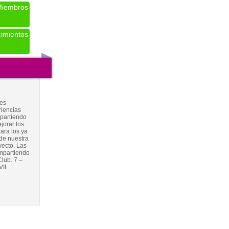
iembros
imientos
des
riencias
mpartiendo
jorar los
ara los ya
de nuestra
yecto. Las
ompartiendo
Club. 7 –
VII