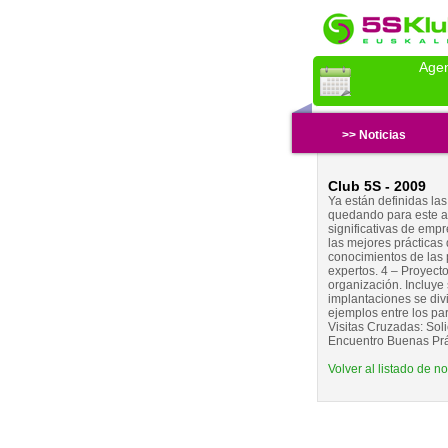
Age
>> Noticias
Club 5S - 2009
Ya están definidas la
quedando para este añ
significativas de emp
las mejores prácticas
conocimientos de las 
expertos. 4 – Proyect
organización. Incluye 
implantaciones se divi
ejemplos entre los par
Visitas Cruzadas: Sol
Encuentro Buenas Prác
Volver al listado de no