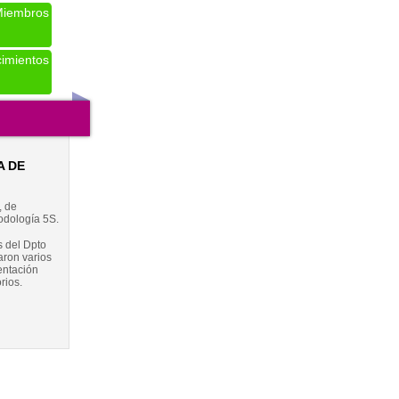
iembros
imientos
A DE
, de
todología 5S.
s del Dpto
aron varios
entación
rios.