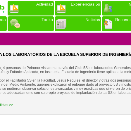
Actividad
Experiencias 5s
M
nda
Txoko
Noticias
Reconoc
A LOS LABORATORIOS DE LA ESCUELA SUPERIOR DE INGENIERÍ
, 4 personas de Petronor visitaron a través del Club 5S los laboratorios Generales
Estufas y Fotónica Aplicada, en los que la Escuela de Ingeniería tiene aplicada la me
 por el Facilitador 5S en la Facultad, Jesús Requiés, el director y otras dos persona
 y del Medio Ambiente, quienes explicaron el enfoque dado al proyecto 5S y mostr
ue se pudieron observar soluciones avanzadas y muy prácticas que sirvieron de ori
nce adecuadamente con su propio proyecto de implantación de las 5S en laborato
ticias >>