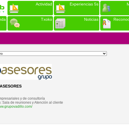
Actividad
Experiencias 5s
M
nda
Txoko
Noticias
Reconoc
 ASESORES
mpresariales y de consultoría
n:
Sala de reuniones y Atención al cliente
www.grupovadillo.com/