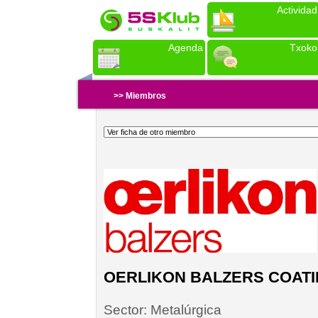
Actividad
Agenda
Txoko
>> Miembros
OERLIKON BALZERS COATIN
Sector:
Metalúrgica