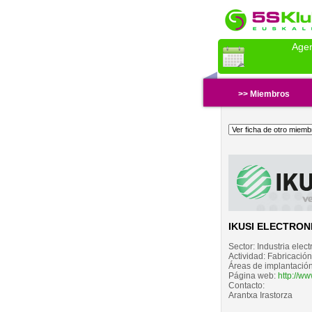
Age
>> Miembros
IKUSI ELECTRON
Sector:
Industria elect
Actividad:
Fabricació
Áreas de implantación
Página web:
http://ww
Contacto:
Arantxa Irastorza