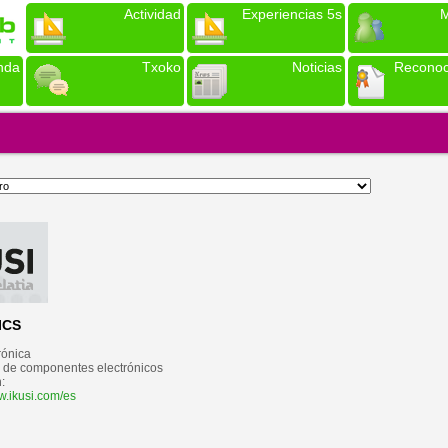
Actividad
Experiencias 5s
M
nda
Txoko
Noticias
Reconoc
ICS
rónica
n de componentes electrónicos
:
w.ikusi.com/es