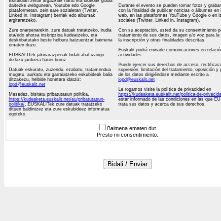
Ekitaldian zehar argazkiak hartu eta bideoak graba
daitezke webgunean, Youtube edo Google
Durante el evento se pueden tomar fotos y grabar
plataformetan, zein sare sozialetan (Twiter,
con la finalidad de publicar noticias o álbumes en 
Linked in, Instagram) berriak edo albumak
web, en las plataformas YouTube y Google o en l
argitaratzeko.
sociales (Twitter, Linked in, Instagram).
Zure onarpenarekin, zure datuak tratatzeko, irudia
Con su aceptación, usted da su consentimiento pa
eta/edo ahotsa inskripzioa kudeatzeko, eta
tratamiento de sus datos, imagen y/o voz para la 
deskribatutako beste helburu batzuentzat baimena
la inscripción y otras finalidades descritas.
ematen duzu.
Euskalit podrá enviarle comunicaciones en relació
EUSKALITek jakinarazpenak bidali ahal izango
actividades.
dizkizu jarduera hauei buruz.
Puede ejercer sus derechos de acceso, rectificaci
Datuak eskuratu, zuzendu, ezabatu, tratamendua
supresión, limitación del tratamiento, oposición y 
mugatu, aurkatu eta garraiatzeko eskubideak balia
de los datos dirigiéndose mediante escrito a
ditzakezu, helbide honetara idatziz:
lopd@euskalit.net
lopd@euskalit.net
Le rogamos visite la política de privacidad en
Mesedez, bisitatu pribatutasun politika,
https://kudeaketa.euskalit.net/politica-de-privacid
https://kudeaketa.euskalit.net/eu/pribatutasun-
estar informado de las condiciones en las que E
politika/
, EUSKALITek zure datuak tratatzeko
trata sus datos y acerca de sus derechos.
dituen baldintzez eta zure eskubideez informatua
egoteko.
Baimena ematen dut.
Presto mi consentimiento.