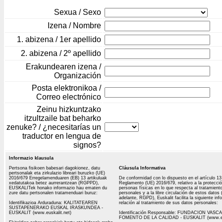
Sexua / Sexo
Izena / Nombre
1. abizena / 1er apellido
2. abizena / 2º apellido
Erakundearen izena /
Organización
Posta elektronikoa /
Correo electrónico
Zeinu hizkuntzako
itzultzaile bat beharko
zenuke? / ¿necesitarías un
traductor en lengua de
signos?
Informazio klausula
Pertsona fisikoen babesari dagokionez, datu
Cláusula Informativa
pertsonalak eta zirkulazio libreari buruzko (UE)
2016/679 Erregelamenduaren (EB) 13 artikuluak
De conformidad con lo dispuesto en el artículo 13
xedatutakoa betez aurrerantzean (RGPPD),
Reglamento (UE) 2016/679, relativo a la protecció
EUSKALITek honako informazio hau ematen du
personas físicas en lo que respecta al tratamient
zure datu pertsonalen tratamenduari buruz:
personales y a la libre circulación de estos datos 
adelante, RGPD), Euskalit facilita la siguiente in
Identifikazioa Arduraduna: KALITATEAREN
relación al tratamiento de sus datos personales:
SUSTAPENERAKO EUSKAL IRASKUNDEA -
EUSKALIT (www.euskalit.net)
Identificación Responsable: FUNDACION VASC
FOMENTO DE LA CALIDAD - EUSKALIT (www.eus