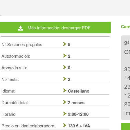
Conv
Más información: descargar PDF
2
Nº Sesiones grupales:
5
O
Autoformación:
2
Apoyo in situ:
0
30
14
N.º tests:
2
29
Idioma:
Castellano
1
Duración total:
2 meses
2
I
Horario:
9:00-12:00
Precio entidad colaboradora:
130 € + IVA