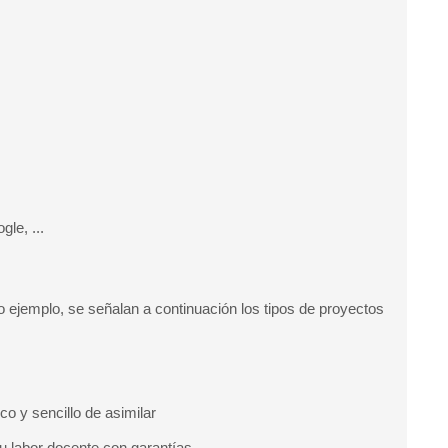
le, ...
o ejemplo, se señalan a continuación los tipos de proyectos
o y sencillo de asimilar
su labor docente con garantías