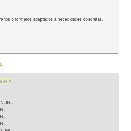
orarios o formatos adaptados a necesidades concretas.
s:
NARIA
ONLINE
INE
INE
INE
ONLINE