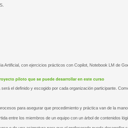
5S.
 Artificial, con ejercicios prácticos con Copilot, Notebook LM de Goog
royecto piloto que se puede desarrollar en este curso
a será el definido y escogido por cada organización participante. Com
e procesos para asegurar que procedimiento y práctica van de la mano
tida entre los miembros de un equipo con un árbol de contenidos lógic
urso o de una asignatura para que el profesorado pueda desarrollar 