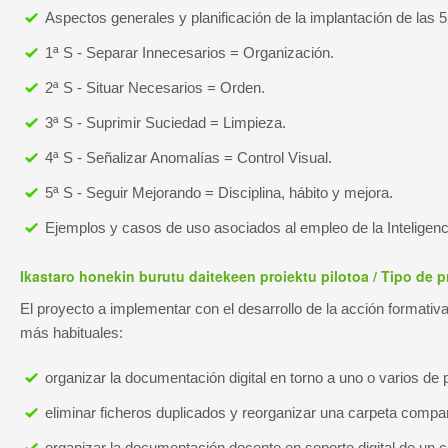
Aspectos generales y planificación de la implantación de las 
1ª S - Separar Innecesarios = Organización.
2ª S - Situar Necesarios = Orden.
3ª S - Suprimir Suciedad = Limpieza.
4ª S - Señalizar Anomalías = Control Visual.
5ª S - Seguir Mejorando = Disciplina, hábito y mejora.
Ejemplos y casos de uso asociados al empleo de la Inteligencia
Ikastaro honekin burutu daitekeen proiektu pilotoa / Tipo de p
El proyecto a implementar con el desarrollo de la acción formativ
más habituales:
organizar la documentación digital en torno a uno o varios d
eliminar ficheros duplicados y reorganizar una carpeta compar
organizar la documentación docente en soporte digital de un c